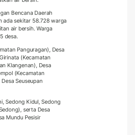
ngan Bencana Daerah
n ada sekitar 58.728 warga
tan air bersih. Warga
15 desa.
amatan Panguragan), Desa
Girinata (Kecamatan
an Klangenan), Desa
empol (Kecamatan
n Desa Seuseupan
ni, Sedong Kidul, Sedong
Sedong), serta Desa
sa Mundu Pesisir