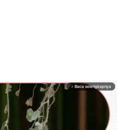
Baca selengkapnya
arrow_forward_ios