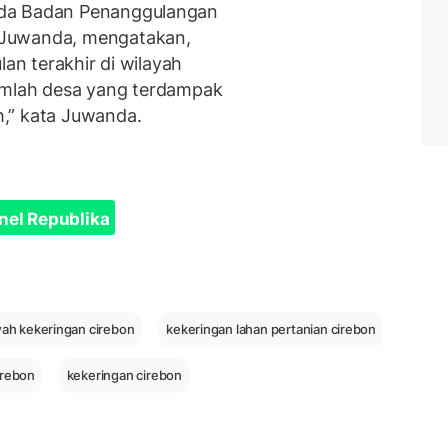
uda Badan Penanggulangan
 Juwanda, mengatakan,
lan terakhir di wilayah
umlah desa yang terdampak
,” kata Juwanda.
nel Republika
wah kekeringan cirebon
kekeringan lahan pertanian cirebon
cirebon
kekeringan cirebon