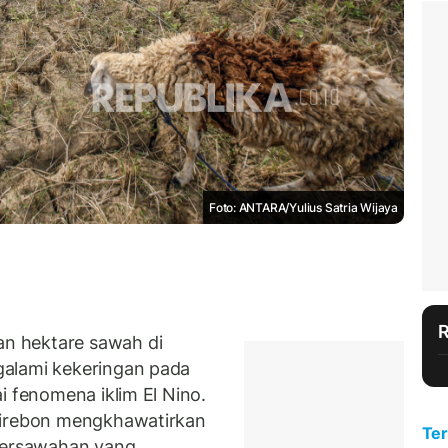
Foto: ANTARA/Yulius Satria Wijaya
n hektare sawah di
galami kekeringan pada
i fenomena iklim El Nino.
Cirebon mengkhawatirkan
Ter
 persawahan yang