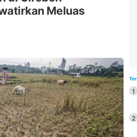
watirkan Meluas
Ter
1
2