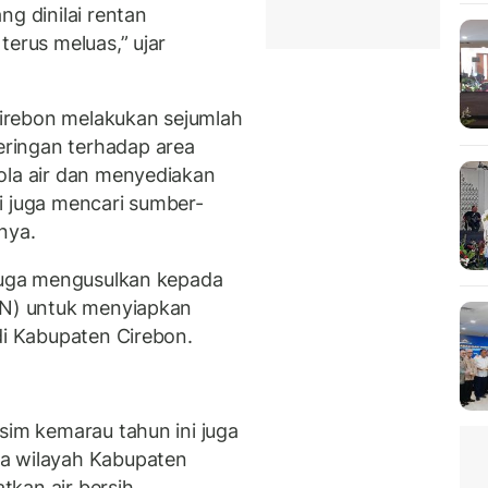
ng dinilai rentan
terus meluas,” ujar
irebon melakukan sejumlah
ringan terhadap area
ola air dan menyediakan
i juga mencari sumber-
nya.
 juga mengusulkan kepada
RIN) untuk menyiapkan
di Kabupaten Cirebon.
sim kemarau tahun ini juga
sa wilayah Kabupaten
kan air bersih.