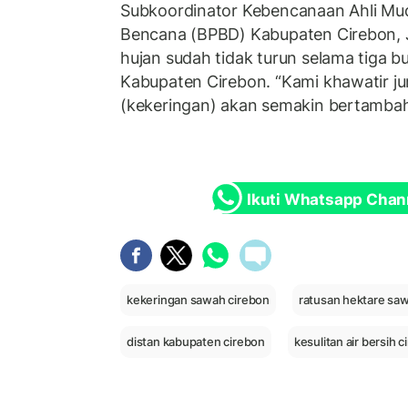
Subkoordinator Kebencanaan Ahli M
Bencana (BPBD) Kabupaten Cirebon,
hujan sudah tidak turun selama tiga bu
Kabupaten Cirebon. “Kami khawatir j
(kekeringan) akan semakin bertambah
Ikuti Whatsapp Chan
kekeringan sawah cirebon
ratusan hektare sa
distan kabupaten cirebon
kesulitan air bersih 