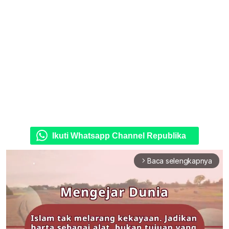
Ikuti Whatsapp Channel Republika
Baca selengkapnya
arrow_forward_ios