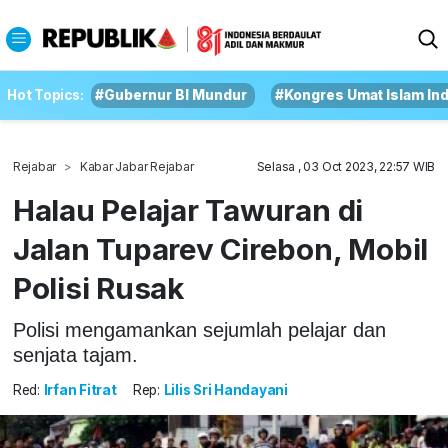
Hot Topics:
#Gubernur BI Mundur
#Kongres Umat Islam In
Rejabar
Kabar Jabar Rejabar
Selasa , 03 Oct 2023, 22:57 WIB
Halau Pelajar Tawuran di
Jalan Tuparev Cirebon, Mobil
Polisi Rusak
Polisi mengamankan sejumlah pelajar dan
senjata tajam.
Red:
Irfan Fitrat
Rep:
Lilis Sri Handayani