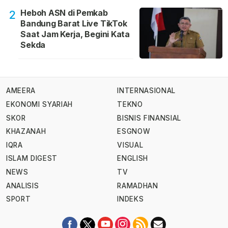
Heboh ASN di Pemkab
2
Bandung Barat Live TikTok
Saat Jam Kerja, Begini Kata
Sekda
AMEERA
INTERNASIONAL
EKONOMI SYARIAH
TEKNO
SKOR
BISNIS FINANSIAL
KHAZANAH
ESGNOW
IQRA
VISUAL
ISLAM DIGEST
ENGLISH
NEWS
TV
ANALISIS
RAMADHAN
SPORT
INDEKS