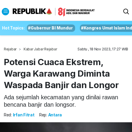
Hot Topics:
#Gubernur BI Mundur
#Kongres Umat Islam In
Rejabar
Kabar Jabar Rejabar
Sabtu , 18 Nov 2023, 17:27 WIB
Potensi Cuaca Ekstrem,
Warga Karawang Diminta
Waspada Banjir dan Longor
Ada sejumlah kecamatan yang dinilai rawan
bencana banjir dan longsor.
Red:
Irfan Fitrat
Rep:
Antara