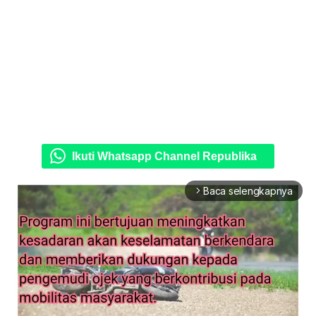
Ikuti Whatsapp Channel Republika
Baca selengkapnya
arrow_forward_ios