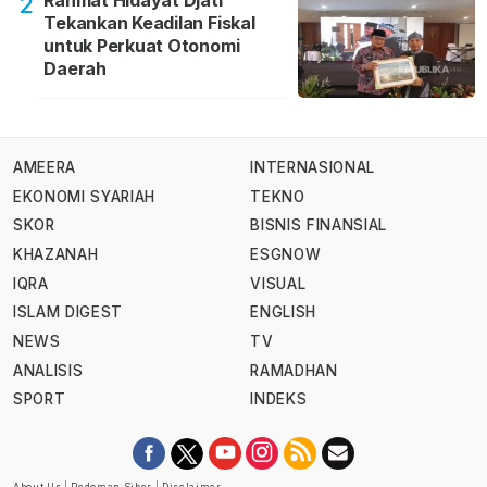
Rahmat Hidayat Djati
2
Tekankan Keadilan Fiskal
untuk Perkuat Otonomi
Daerah
AMEERA
INTERNASIONAL
EKONOMI SYARIAH
TEKNO
SKOR
BISNIS FINANSIAL
KHAZANAH
ESGNOW
IQRA
VISUAL
ISLAM DIGEST
ENGLISH
NEWS
TV
ANALISIS
RAMADHAN
SPORT
INDEKS