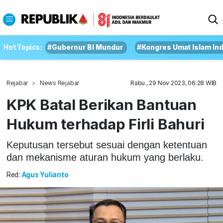
Hot Topics:
#Gubernur BI Mundur
#Kongres Umat Islam In
Rejabar
News Rejabar
Rabu , 29 Nov 2023, 06:28 WIB
KPK Batal Berikan Bantuan
Hukum terhadap Firli Bahuri
Keputusan tersebut sesuai dengan ketentuan
dan mekanisme aturan hukum yang berlaku.
Red:
Agus Yulianto