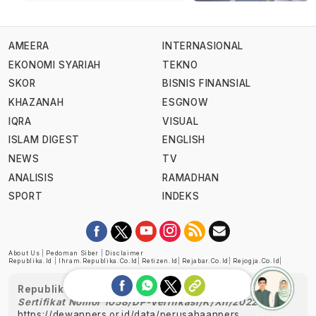
AMEERA
INTERNASIONAL
EKONOMI SYARIAH
TEKNO
SKOR
BISNIS FINANSIAL
KHAZANAH
ESGNOW
IQRA
VISUAL
ISLAM DIGEST
ENGLISH
NEWS
TV
ANALISIS
RAMADHAN
SPORT
INDEKS
About Us
|
Pedoman Siber
|
Disclaimer
Republika.id
|
Ihram.republika.co.id
|
Retizen.id
|
Rejabar.co.id
|
Rejogja.co.id
|
Republika telah diverifikasi oleh Dewan Pers
Sertifikat Nomor 1058/DP-Verifikasi/K/XII/2022
https://dewanpers.or.id/data/perusahaanpers