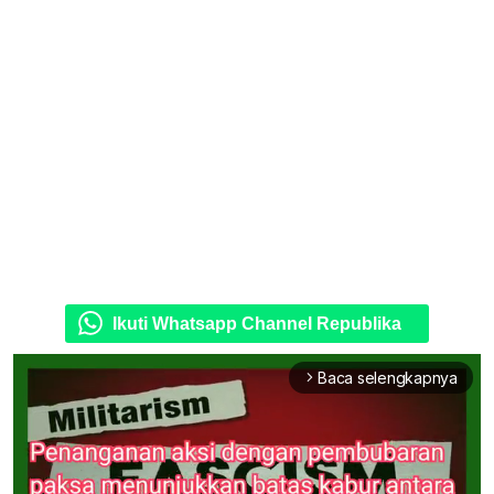
Ikuti Whatsapp Channel Republika
Baca selengkapnya
arrow_forward_ios