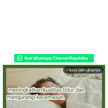
Ikuti Whatsapp Channel Republika
Baca selengkapnya
arrow_forward_ios