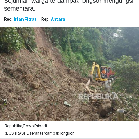
Sejumlah warga terdampak longsor mengungsi
sementara.
Red:
Irfan Fitrat
Rep:
Antara
Republika/Bowo Pribadi
(ILUSTRASI) Daerah terdampak longsor.