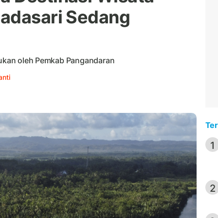
Madasari Sedang
akukan oleh Pemkab Pangandaran
anti
Ter
1
2