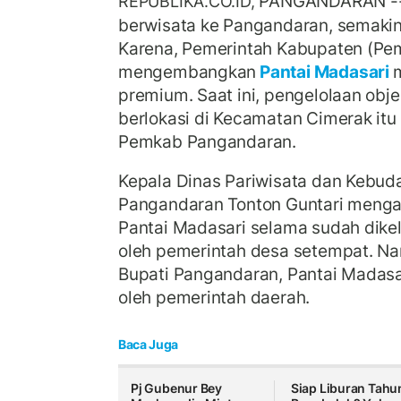
PANGANDARAN --
REPUBLIKA.CO.ID,
berwisata ke Pangandaran, semakin 
Karena, Pemerintah Kabupaten (Pe
mengembangkan
Pantai Madasari
m
premium. Saat ini, pengelolaan obje
berlokasi di Kecamatan Cimerak itu t
Pemkab Pangandaran.
Kepala Dinas Pariwisata dan Kebu
Pangandaran Tonton Guntari mengat
Pantai Madasari selama sudah dike
oleh pemerintah desa setempat. N
Bupati Pangandaran, Pantai Madasar
oleh pemerintah daerah.
Baca Juga
Pj Gubenur Bey
Siap Liburan Tahu