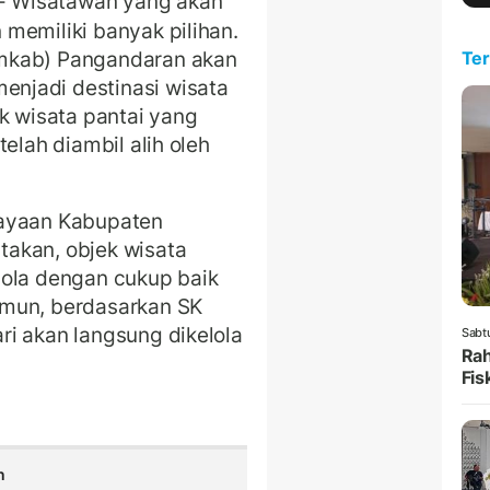
 Wisatawan yang akan
memiliki banyak pilihan.
mkab) Pangandaran akan
Ter
enjadi destinasi wisata
k wisata pantai yang
elah diambil alih oleh
dayaan Kabupaten
akan, objek wisata
lola dengan cukup baik
amun, berdasarkan SK
i akan langsung dikelola
Sabt
Rah
Fis
n