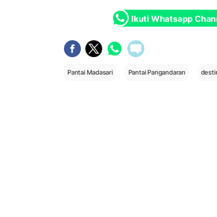
Ikuti Whatsapp Chan
Pantai Madasari
Pantai Pangandaran
desti