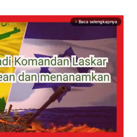
Baca selengkapnya
arrow_forward_ios