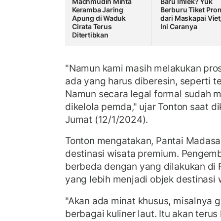
Machmudin Minta
Baru Imlek? Yuk
Keramba Jaring
Berburu Tiket Pr
Apung di Waduk
dari Maskapai Vietj
Cirata Terus
Ini Caranya
Ditertibkan
"Namun kami masih melakukan proses
ada yang harus diberesin, seperti te
Namun secara legal formal sudah m
dikelola pemda," ujar Tonton saat d
Jumat (12/1/2024).
Tonton mengatakan, Pantai Madasar
destinasi wisata premium. Pengem
berbeda dengan yang dilakukan di 
yang lebih menjadi objek destinasi
"Akan ada minat khusus, misalnya
berbagai kuliner laut. Itu akan ter