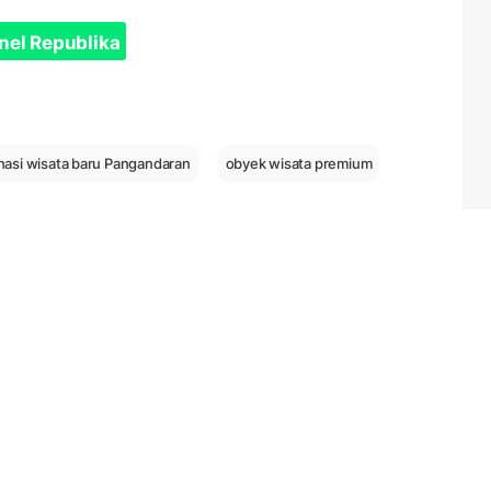
nel Republika
nasi wisata baru Pangandaran
obyek wisata premium