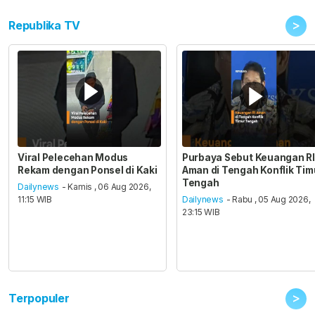
>
Republika TV
Viral Pelecehan Modus
Purbaya Sebut Keuangan RI
Rekam dengan Ponsel di Kaki
Aman di Tengah Konflik Tim
Tengah
Dailynews
- Kamis , 06 Aug 2026,
11:15 WIB
Dailynews
- Rabu , 05 Aug 2026,
23:15 WIB
>
Terpopuler