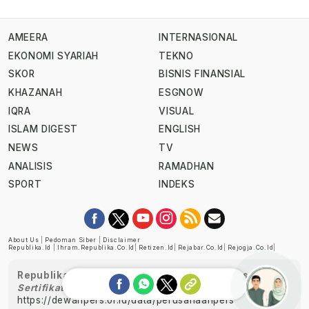
AMEERA
INTERNASIONAL
EKONOMI SYARIAH
TEKNO
SKOR
BISNIS FINANSIAL
KHAZANAH
ESGNOW
IQRA
VISUAL
ISLAM DIGEST
ENGLISH
NEWS
TV
ANALISIS
RAMADHAN
SPORT
INDEKS
About Us
|
Pedoman Siber
|
Disclaimer
Republika.id
|
Ihram.republika.co.id
|
Retizen.id
|
Rejabar.co.id
|
Rejogja.co.id
|
Republika telah diverifikasi oleh Dewan Pers
Sertifikat Nomor 1058/DP-Verifikasi/K/XII/2022
https://dewanpers.or.id/data/perusahaanpers