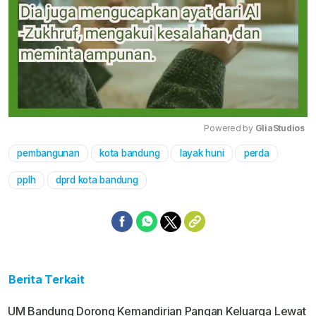
Powered by 
GliaStudios
pembangunan
kota bandung
layak huni
perda
Mute
pplh
dprd kota bandung
Berita Terkait
UM Bandung Dorong Kemandirian Pangan Keluarga Lewat