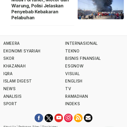
Warung, Polisi Jelaskan
Penyebab Kebakaran
Pelabuhan
AMEERA
INTERNASIONAL
EKONOMI SYARIAH
TEKNO
SKOR
BISNIS FINANSIAL
KHAZANAH
ESGNOW
IQRA
VISUAL
ISLAM DIGEST
ENGLISH
NEWS
TV
ANALISIS
RAMADHAN
SPORT
INDEKS
About Us
|
Pedoman Siber
|
Disclaimer