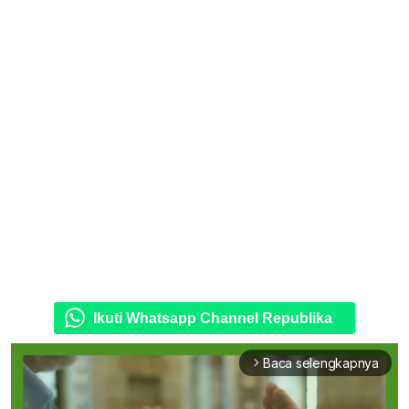
Ikuti Whatsapp Channel Republika
Baca selengkapnya
arrow_forward_ios