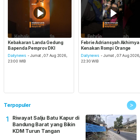
Kebakaran Landa Gedung
Febrie Adriansyah Akhirnya
Bapenda Pemprov DKI
Kenakan Rompi Orange
Dailynews
- Jumat , 07 Aug 2026,
Dailynews
- Jumat , 07 Aug 2026
23:00 WIB
22:30 WIB
>
Terpopuler
Riwayat Salju Batu Kapur di
1
Bandung Barat yang Bikin
KDM Turun Tangan