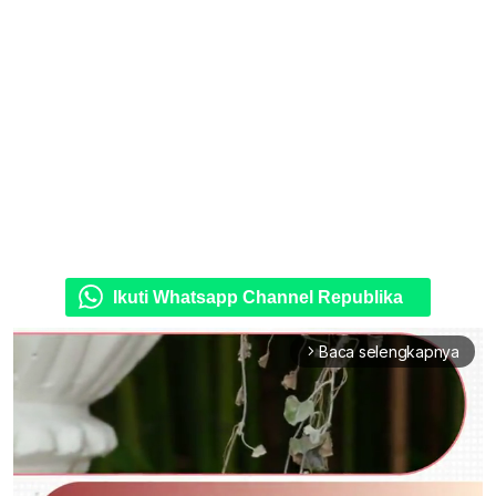
Ikuti Whatsapp Channel Republika
Baca selengkapnya
arrow_forward_ios