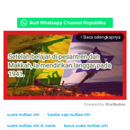
Ikuti Whatsapp Channel Republika
Baca selengkapnya
arrow_forward_ios
Powered by 
GliaStudios
suami mutilasi istri
bandar sapi mutilasi istri
Mute
suami mutilasi istri di ciamis
kasus suami mutilasi istri