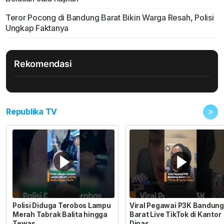
Teror Pocong di Bandung Barat Bikin Warga Resah, Polisi
Ungkap Faktanya
Rekomendasi
>
Republika TV
Polisi Diduga Terobos Lampu
Viral Pegawai P3K Bandung
Merah Tabrak Balita hingga
Barat Live TikTok di Kantor
Tewas
Dinas