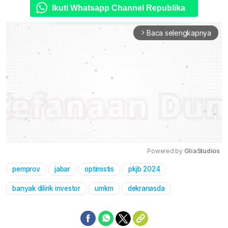
Ikuti Whatsapp Channel Republika
Baca selengkapnya
arrow_forward_ios
Powered by 
GliaStudios
pemprov
jabar
optimistis
pkjb 2024
Mute
banyak dilirik investor
umkm
dekranasda