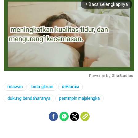
Baca selengkapnya
arrow_forward_ios
Powered by 
GliaStudios
relawan
beta gibran
deklarasi
Mute
dukung bendaharanya
pemimpin majalengka