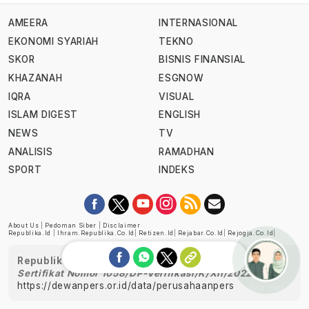
AMEERA
INTERNASIONAL
EKONOMI SYARIAH
TEKNO
SKOR
BISNIS FINANSIAL
KHAZANAH
ESGNOW
IQRA
VISUAL
ISLAM DIGEST
ENGLISH
NEWS
TV
ANALISIS
RAMADHAN
SPORT
INDEKS
About Us
|
Pedoman Siber
|
Disclaimer
Republika.id
|
Ihram.republika.co.id
|
Retizen.id
|
Rejabar.co.id
|
Rejogja.co.id
|
Republika telah diverifikasi oleh Dewan Pers
Sertifikat Nomor 1058/DP-Verifikasi/K/XII/2022
https://dewanpers.or.id/data/perusahaanpers
Ask me!