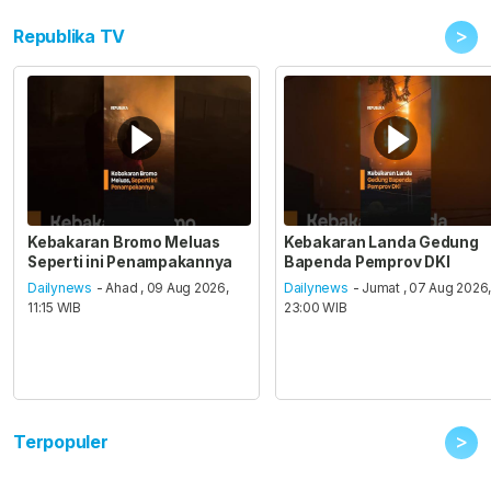
>
Republika TV
Kebakaran Bromo Meluas
Kebakaran Landa Gedung
Seperti ini Penampakannya
Bapenda Pemprov DKI
Dailynews
- Ahad , 09 Aug 2026,
Dailynews
- Jumat , 07 Aug 2026
11:15 WIB
23:00 WIB
>
Terpopuler