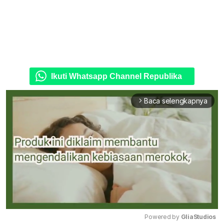
Ikuti Whatsapp Channel Republika
Baca selengkapnya
arrow_forward_ios
Powered by 
GliaStudios