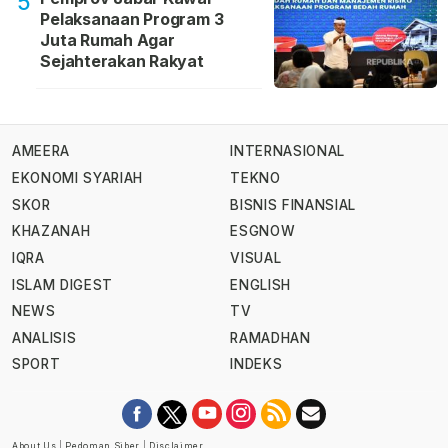
5
Pelaksanaan Program 3
Juta Rumah Agar
Sejahterakan Rakyat
AMEERA
INTERNASIONAL
EKONOMI SYARIAH
TEKNO
SKOR
BISNIS FINANSIAL
KHAZANAH
ESGNOW
IQRA
VISUAL
ISLAM DIGEST
ENGLISH
NEWS
TV
ANALISIS
RAMADHAN
SPORT
INDEKS
About Us
|
Pedoman Siber
|
Disclaimer