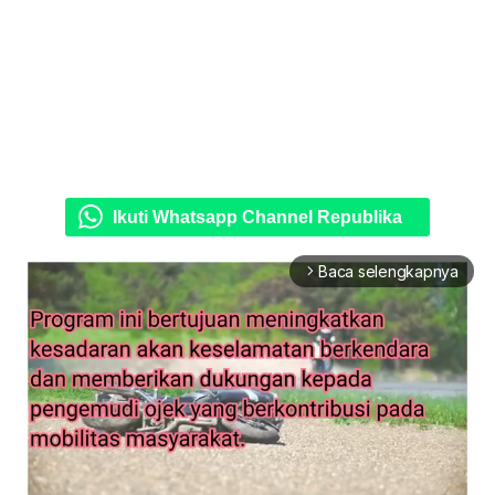
Ikuti Whatsapp Channel Republika
Baca selengkapnya
arrow_forward_ios