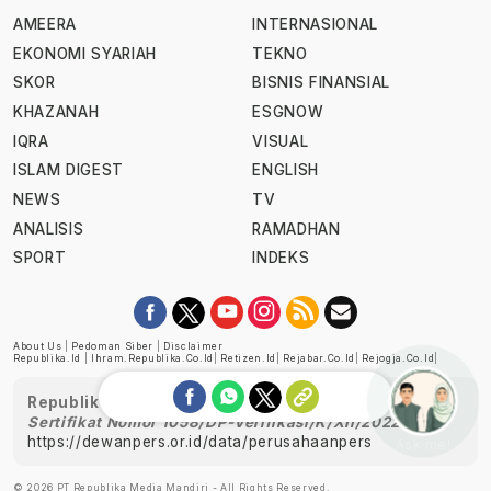
AMEERA
INTERNASIONAL
EKONOMI SYARIAH
TEKNO
SKOR
BISNIS FINANSIAL
KHAZANAH
ESGNOW
IQRA
VISUAL
ISLAM DIGEST
ENGLISH
NEWS
TV
ANALISIS
RAMADHAN
SPORT
INDEKS
About Us
|
Pedoman Siber
|
Disclaimer
Republika.id
|
Ihram.republika.co.id
|
Retizen.id
|
Rejabar.co.id
|
Rejogja.co.id
|
Republika telah diverifikasi oleh Dewan Pers
Sertifikat Nomor 1058/DP-Verifikasi/K/XII/2022
https://dewanpers.or.id/data/perusahaanpers
Ask me!
© 2026 PT Republika Media Mandiri - All Rights Reserved.