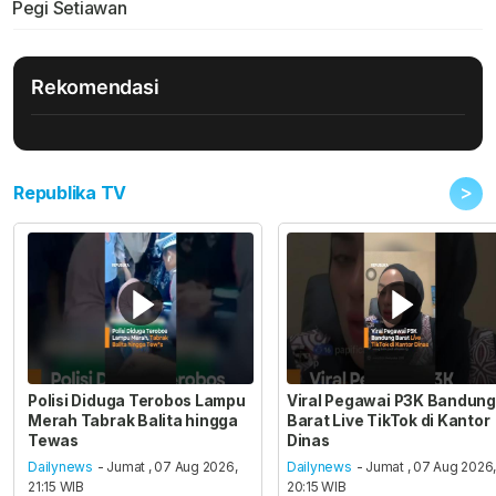
Pegi Setiawan
Rekomendasi
>
Republika TV
Polisi Diduga Terobos Lampu
Viral Pegawai P3K Bandung
Merah Tabrak Balita hingga
Barat Live TikTok di Kantor
Tewas
Dinas
Dailynews
- Jumat , 07 Aug 2026,
Dailynews
- Jumat , 07 Aug 2026
21:15 WIB
20:15 WIB