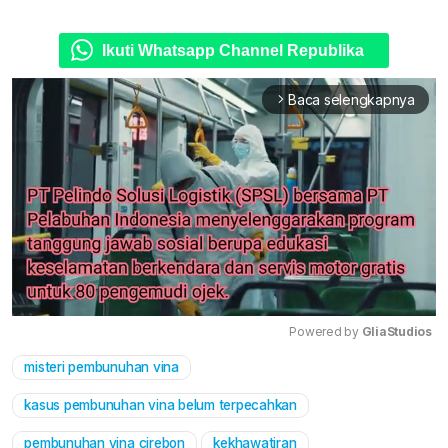
Ikuti Whatsapp Channel Republika
Baca selengkapnya
arrow_forward_ios
Powered by 
GliaStudios
misteri pembunuhan vina
Mute
kasus pembunuhan vina belum terpecahkan
pembunuhan vina cirebon
kekhawatiran