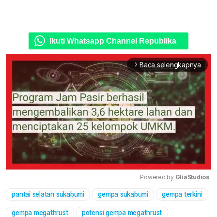
Ikuti Whatsapp Channel Republika
Baca selengkapnya
arrow_forward_ios
Powered by 
GliaStudios
pantai selatan sukabumi
gempa sukabumi
gempa terkini
Mute
gempa megathrust
potensi gempa megathrust