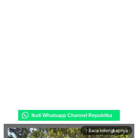
Ikuti Whatsapp Channel Republika
Baca selengkapnya
arrow_forward_ios