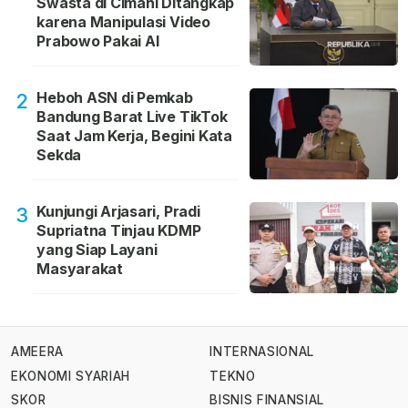
Swasta di Cimahi Ditangkap
karena Manipulasi Video
Prabowo Pakai AI
Heboh ASN di Pemkab
2
Bandung Barat Live TikTok
Saat Jam Kerja, Begini Kata
Sekda
Kunjungi Arjasari, Pradi
3
Supriatna Tinjau KDMP
yang Siap Layani
Masyarakat
AMEERA
INTERNASIONAL
EKONOMI SYARIAH
TEKNO
SKOR
BISNIS FINANSIAL