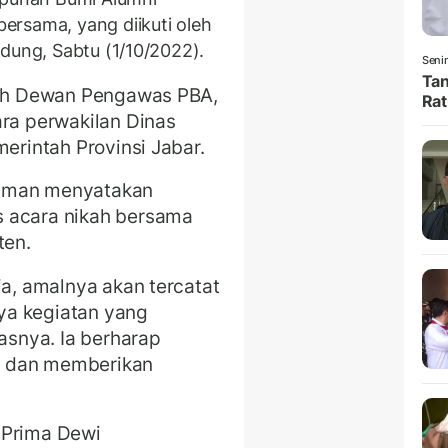
ersama, yang diikuti oleh
dung, Sabtu (1/10/2022).
Senin
Tan
oleh Dewan Pengawas PBA,
Rat
ara perwakilan Dinas
merintah Provinsi Jabar.
sman menyatakan
s acara nikah bersama
ten.
ia, amalnya akan tercatat
ya kegiatan yang
lasnya. Ia berharap
an dan memberikan
 Prima Dewi