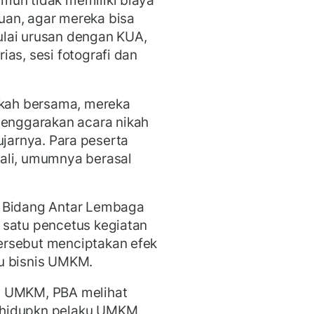
mun tidak memiliki biaya
an, agar mereka bisa
lai urusan dengan KUA,
as, sesi fotografi dan
ikah bersama, mereka
nggarakan acara nikah
" ujarnya. Para peserta
ali, umumnya berasal
 Bidang Antar Lembaga
 satu pencetus kegiatan
ersebut menciptakan efek
ku bisnis UMKM.
i UMKM, PBA melihat
ghidupkn pelaku UMKM