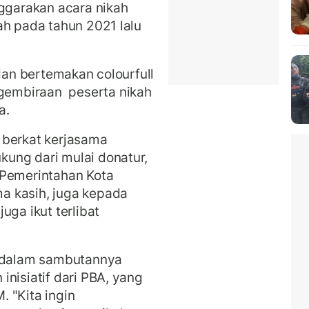
garakan acara nikah
ah pada tahun 2021 lalu
 dan bertemakan colourfull
embiraan peserta nikah
a.
 berkat kerjasama
ung dari mulai donatur,
 Pemerintahan Kota
a kasih, juga kepada
uga ikut terlibat
r dalam sambutannya
nisiatif dari PBA, yang
 "Kita ingin