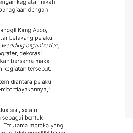
ngan kegiatan nikah
ebahagiaan dengan
panggil Kang Azoo,
latar belakang pelaku
g
wedding organization,
grafer, dekorasi
ikah bersama maka
m kegiatan tersebut.
em diantara pelaku
memberdayakannya,"
ua sisi, selain
a sebagai bentuk
. Terutama mereka yang