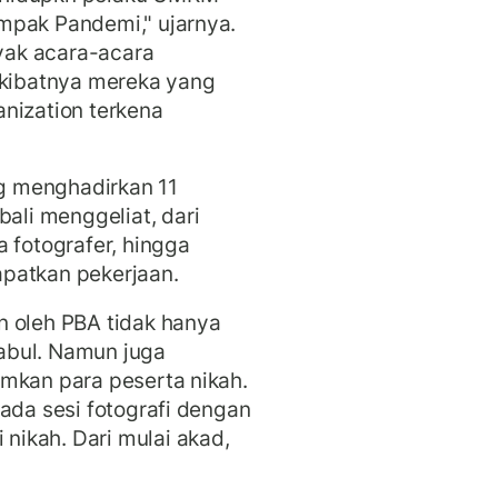
mpak Pandemi," ujarnya.
yak acara-acara
akibatnya mereka yang
nization terkena
g menghadirkan 11
li menggeliat, dari
 fotografer, hingga
apatkan pekerjaan.
n oleh PBA tidak hanya
abul. Namun juga
mkan para peserta nikah.
ada sesi fotografi dengan
ikah. Dari mulai akad,