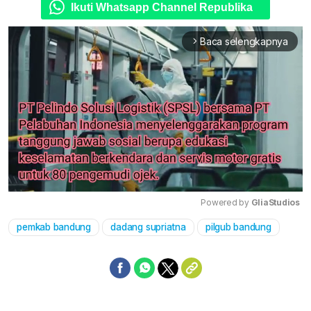
Ikuti Whatsapp Channel Republika
Baca selengkapnya
arrow_forward_ios
Powered by 
GliaStudios
pemkab bandung
dadang supriatna
pilgub bandung
Mute