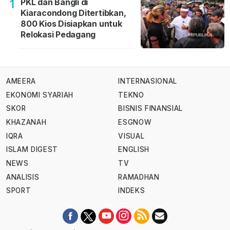
PKL dan Bangli di
1
Kiaracondong Ditertibkan,
800 Kios Disiapkan untuk
Relokasi Pedagang
AMEERA
INTERNASIONAL
EKONOMI SYARIAH
TEKNO
SKOR
BISNIS FINANSIAL
KHAZANAH
ESGNOW
IQRA
VISUAL
ISLAM DIGEST
ENGLISH
NEWS
TV
ANALISIS
RAMADHAN
SPORT
INDEKS