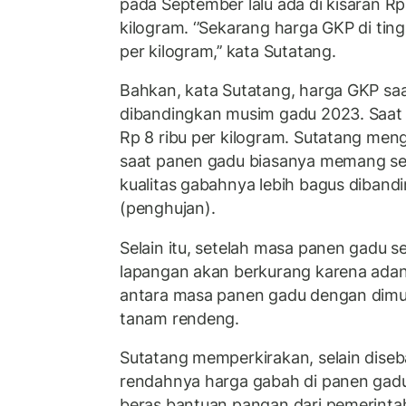
pada September lalu ada di kisaran Rp
kilogram. ‘’Sekarang harga GKP di tin
per kilogram,’’ kata Sutatang.
Bahkan, kata Sutatang, harga GKP saat
dibandingkan musim gadu 2023. Saat 
Rp 8 ribu per kilogram. Sutatang me
saat panen gadu biasanya memang sela
kualitas gabahnya lebih bagus diban
(penghujan).
Selain itu, setelah masa panen gadu se
lapangan akan berkurang karena ada
antara masa panen gadu dengan dimu
tanam rendeng.
Sutatang memperkirakan, selain dise
rendahnya harga gabah di panen gadu 
beras bantuan pangan dari pemerintah