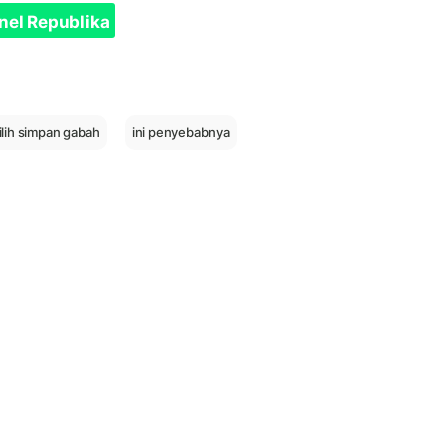
nel Republika
lih simpan gabah
ini penyebabnya