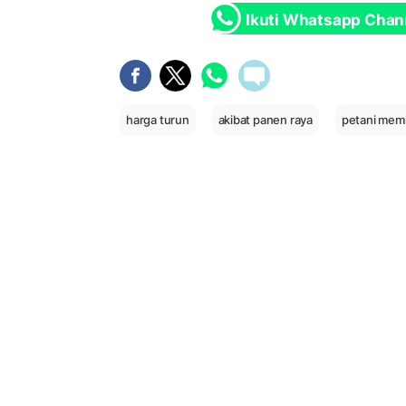
Ikuti Whatsapp Chan
harga turun
akibat panen raya
petani memi