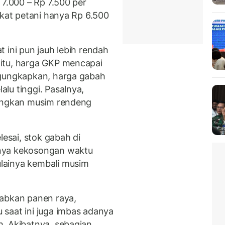
 7.000 – Rp 7.500 per
gkat petani hanya Rp 6.500
 ini pun jauh lebih rendah
itu, harga GKP mencapai
ngungkapkan, harga gabah
lu tinggi. Pasalnya,
dingkan musim rendeng
lesai, stok gabah di
nya kekosongan waktu
lainya kembali musim
babkan panen raya,
saat ini juga imbas adanya
. Akibatnya, sebagian