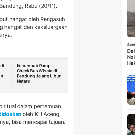
Bandung, Rabu (20/11).
mbut hangat oleh Pengasuh
g hangat dan kekeluargaan
anya.
Sabt
Deb
Nol
He
di
Kemenhub Ramp
,
Check Bus Wisata di
an
Bandung Jelang Libur
Nataru
iritual dalam pertemuan
didoakan
oleh KH Aceng
ya, bisa mencapai tujuan.