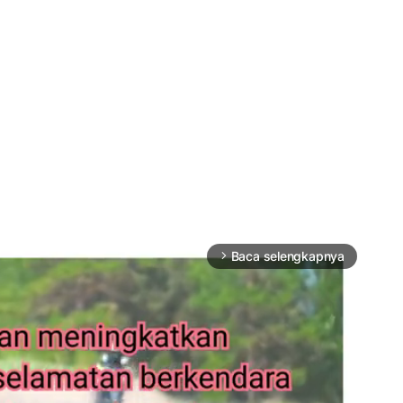
Baca selengkapnya
arrow_forward_ios