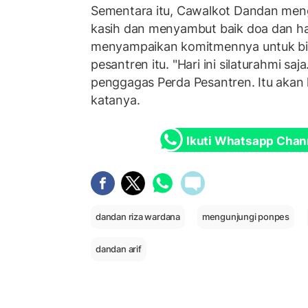
Sementara itu, Cawalkot Dandan men
kasih dan menyambut baik doa dan har
menyampaikan komitmennya untuk bis
pesantren itu. "Hari ini silaturahmi saja
penggagas Perda Pesantren. Itu akan 
katanya.
Ikuti Whatsapp Chan
dandan riza wardana
mengunjungi ponpes
dandan arif