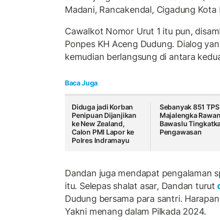
Madani, Rancakendal, Cigadung Kota 
Cawalkot Nomor Urut 1 itu pun, disa
Ponpes KH Aceng Dudung. Dialog yan
kemudian berlangsung di antara kedu
Baca Juga
Diduga jadi Korban
Sebanyak 851 TPS 
Penipuan Dijanjikan
Majalengka Rawan
ke New Zealand,
Bawaslu Tingkatk
Calon PMI Lapor ke
Pengawasan
Polres Indramayu
Dandan juga mendapat pengalaman sp
itu. Selepas shalat asar, Dandan turut
Dudung bersama para santri. Harapann
Yakni menang dalam Pilkada 2024.