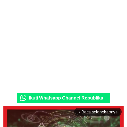
Ikuti Whatsapp Channel Republika
Baca selengkapnya
arrow_forward_ios