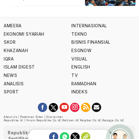
AMEERA
INTERNASIONAL
EKONOMI SYARIAH
TEKNO
SKOR
BISNIS FINANSIAL
KHAZANAH
ESGNOW
IQRA
VISUAL
ISLAM DIGEST
ENGLISH
NEWS
TV
ANALISIS
RAMADHAN
SPORT
INDEKS
About Us
|
Pedoman Siber
|
Disclaimer
Republika.id
|
Ihram.republika.co.id
|
Retizen.id
|
Rejabar.co.id
|
Rejogja.co.id
|
Republika telah diverifikasi oleh Dewan Pers
Sertifikat Nomor 1058/DP-Verifikasi/K/XII/2022