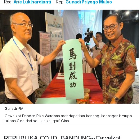
Red:
Arie Lukihardianti
Rep:
Gunadi Priyogo Mulyo
Gunadi PM
Cawalkot Dandan Riza Wardana mendapatkan kenang-kenangan berupa
tulisan Cina dari pelukis kaligrafi Cina.
REPUBLIKA.CO.ID, BANDUNG--Cawalkot