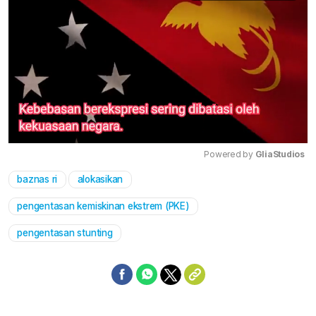
Powered by 
GliaStudios
baznas ri
alokasikan
Mute
pengentasan kemiskinan ekstrem (PKE)
pengentasan stunting