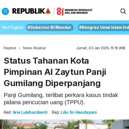
Hot Topics:
#Gubernur BI Mundur
#Kongres Umat Islam In
Rejabar
News Rejabar
Jumat , 03 Jan 2025, 15:16 WIB
Status Tahanan Kota
Pimpinan Al Zaytun Panji
Gumilang Diperpanjang
Panji Gumilang, terlibat perkara kasus tindak
pidana pencucian uang (TPPU).
Red:
Arie Lukihardianti
Rep:
Lilis Sri Handayani