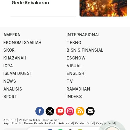
Gede Kebakaran
AMEERA
INTERNASIONAL
EKONOMI SYARIAH
TEKNO
SKOR
BISNIS FINANSIAL
KHAZANAH
ESGNOW
IQRA
VISUAL
ISLAM DIGEST
ENGLISH
NEWS
TV
ANALISIS
RAMADHAN
SPORT
INDEKS
About Us
|
Pedoman Siber
|
Disclaimer
Republika.id
|
Ihram.republika.co.id
|
Retizen.id
|
Rejabar.co.id
|
Rejogja.co.id
|