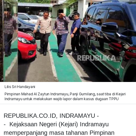
Lilis Sri Handayani
Pimpinan Mahad Al Zaytun Indramayu, Panji Gumilang, saat tiba di Kejari
Indramayu untuk melakukan wajib lapor dalam kasus dugaan TPPU
REPUBLIKA.CO.ID, INDRAMAYU -
- Kejaksaan Negeri (Kejari) Indramayu
memperpanjang masa tahanan Pimpinan