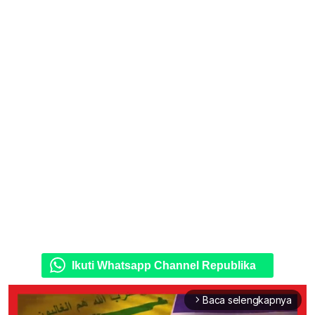
Ikuti Whatsapp Channel Republika
Baca selengkapnya
arrow_forward_ios