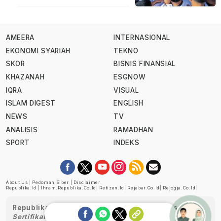
AMEERA
INTERNASIONAL
EKONOMI SYARIAH
TEKNO
SKOR
BISNIS FINANSIAL
KHAZANAH
ESGNOW
IQRA
VISUAL
ISLAM DIGEST
ENGLISH
NEWS
TV
ANALISIS
RAMADHAN
SPORT
INDEKS
About Us
|
Pedoman Siber
|
Disclaimer
Republika.id
|
Ihram.republika.co.id
|
Retizen.id
|
Rejabar.co.id
|
Rejogja.co.id
|
Republika telah diverifikasi oleh Dewan Pers
Sertifikat Nomor 1058/DP-Verifikasi/K/XII/2022