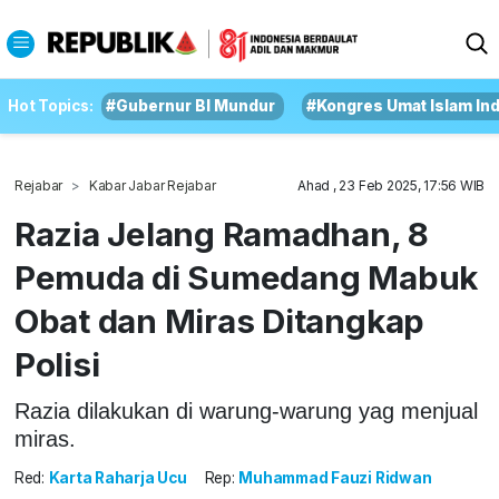
Hot Topics:
#Gubernur BI Mundur
#Kongres Umat Islam In
Rejabar
Kabar Jabar Rejabar
Ahad , 23 Feb 2025, 17:56 WIB
Razia Jelang Ramadhan, 8
Pemuda di Sumedang Mabuk
Obat dan Miras Ditangkap
Polisi
Razia dilakukan di warung-warung yag menjual
miras.
Red:
Karta Raharja Ucu
Rep:
Muhammad Fauzi Ridwan