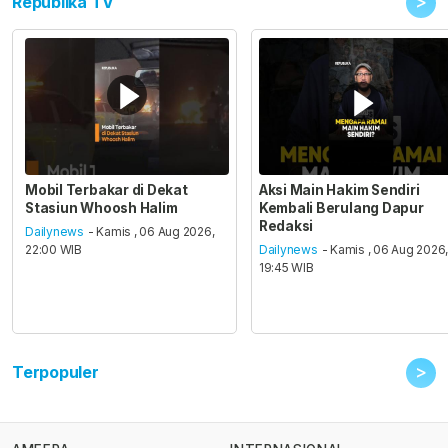
>
Republika TV
Mobil Terbakar di Dekat
Aksi Main Hakim Sendiri
Stasiun Whoosh Halim
Kembali Berulang Dapur
Redaksi
Dailynews
- Kamis , 06 Aug 2026,
22:00 WIB
Dailynews
- Kamis , 06 Aug 2026
19:45 WIB
>
Terpopuler