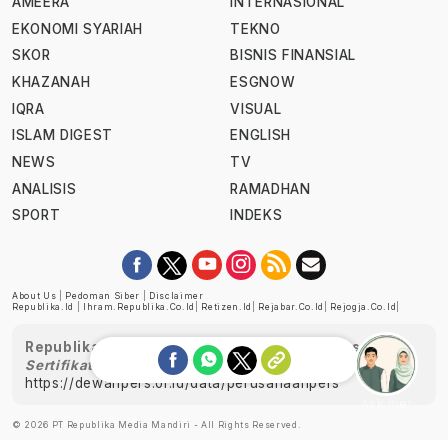
AMEERA
INTERNASIONAL
EKONOMI SYARIAH
TEKNO
SKOR
BISNIS FINANSIAL
KHAZANAH
ESGNOW
IQRA
VISUAL
ISLAM DIGEST
ENGLISH
NEWS
TV
ANALISIS
RAMADHAN
SPORT
INDEKS
About Us
|
Pedoman Siber
|
Disclaimer
Republika.id
|
Ihram.republika.co.id
|
Retizen.id
|
Rejabar.co.id
|
Rejogja.co.id
|
Republika telah diverifikasi oleh Dewan Pers
Sertifikat Nomor 1058/DP-Verifikasi/K/XII/2022
https://dewanpers.or.id/data/perusahaanpers
Ask me!
© 2026 PT Republika Media Mandiri - All Rights Reserved.