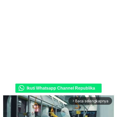
Ikuti Whatsapp Channel Republika
Baca selengkapnya
arrow_forward_ios