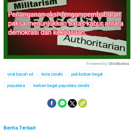
Powered by 
GliaStudios
viral bocah sd
kota cimahi
jadi korban begal
Mute
payudara
korban begal payudara cimahi
Berita Terkait