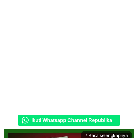
Ikuti Whatsapp Channel Republika
Baca selengkapnya
arrow_forward_ios