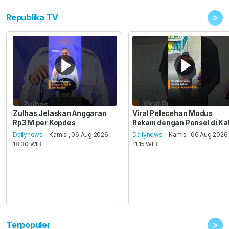
>
Republika TV
Zulhas Jelaskan Anggaran
Viral Pelecehan Modus
Rp3 M per Kopdes
Rekam dengan Ponsel di Ka
Dailynews
- Kamis , 06 Aug 2026,
Dailynews
- Kamis , 06 Aug 2026
18:30 WIB
11:15 WIB
>
Terpopuler