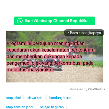
Ikuti Whatsapp Channel Republika
Baca selengkapnya
arrow_forward_ios
Powered by 
GliaStudios
atap jebol
siswa sdn
bandung barat
Mute
atap sekolah jebol
belajar begiliran