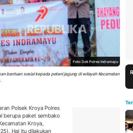
Foto: Dok Polres Indramayu
kan bantuan sosial kepada petani jagung di wilayah Kecamatan
.
Ter
ran Polsek Kroya Polres
al berupa paket sembako
 Kecamatan Kroya,
5). Hal itu dilakukan