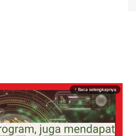
Baca selengkapnya
arrow_forward_ios