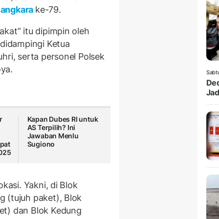
yangkara
ke-79.
kat” itu dipimpin oleh
 didampingi Ketua
hri, serta personel Polsek
ya.
Sabt
Ded
Jad
r
Kapan Dubes RI untuk
AS Terpilih? Ini
Jawaban Menlu
pat
Sugiono
2025
kasi. Yakni, di Blok
 (tujuh paket), Blok
et) dan Blok Kedung