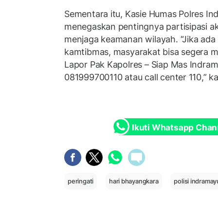
Sementara itu, Kasie Humas Polres I
menegaskan pentingnya partisipasi a
menjaga keamanan wilayah. “Jika ada
kamtibmas, masyarakat bisa segera me
Lapor Pak Kapolres – Siap Mas Indra
081999700110 atau call center 110,” k
Ikuti Whatsapp Chan
peringati
hari bhayangkara
polisi indramay