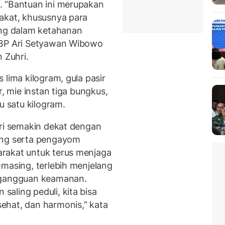
. “Bantuan ini merupakan
akat, khususnya para
ing dalam ketahanan
KBP Ari Setyawan Wibowo
 Zuhri.
 lima kilogram, gula pasir
r, mie instan tiga bungkus,
u satu kilogram.
lri semakin dekat dengan
ung serta pengayom
rakat untuk terus menjaga
-masing, terlebih menjelang
gangguan keamanan.
aling peduli, kita bisa
ehat, dan harmonis,” kata