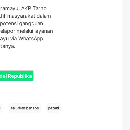
ndramayu, AKP Tarno
ktif masyarakat dalam
 potensi gangguan
lapor melalui layanan
mayu via WhatsApp
atanya.
nel Republika
u
salurkan bansos
petani