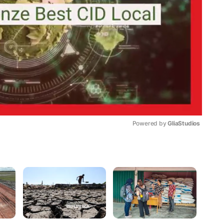
Powered by 
GliaStudios
Mute