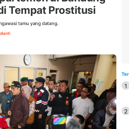
i Tempat Prostitusi
engawasi tamu yang datang.
dianti
Ter
1
2