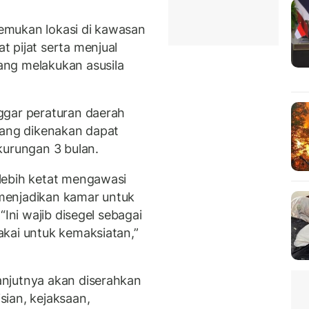
emukan lokasi di kawasan
 pijat serta menjual
ng melakukan asusila
ggar peraturan daerah
yang dikenakan dapat
kurungan 3 bulan.
lebih ketat mengawasi
menjadikan kamar untuk
“Ini wajib disegel sebagai
kai untuk kemaksiatan,”
njutnya akan diserahkan
ian, kejaksaan,