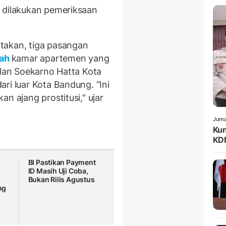
 dilakukan pemeriksaan
takan, tiga pasangan
lah
kamar apartemen yang
alan Soekarno Hatta Kota
ri luar Kota Bandung. “Ini
n ajang prostitusi," ujar
Juma
Kun
KDM
BI Pastikan Payment
ID Masih Uji Coba,
Bukan Rilis Agustus
ng