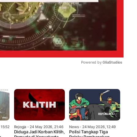
Powered by 
GliaStudios
Mute
 15:52
Rejogja
- 24 May 2026, 21:46
News
- 24 May 2026, 12:49
Diduga Jadi Korban Klitih,
Polisi Tangkap Tiga
p
Pemuda di Yogyakarta
Pelaku Pembacokan