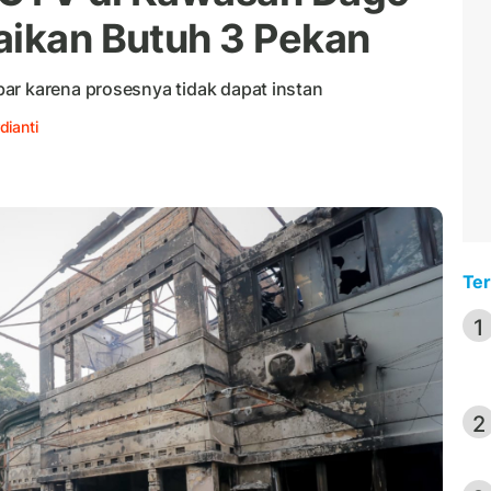
aikan Butuh 3 Pekan
ar karena prosesnya tidak dapat instan
dianti
Ter
1
2