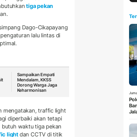
embutuhkan
tiga pekan
an.
Ter
i simpang Dago-Cikapayang
engaturan lalu lintas di
optimal.
Sampaikan Empati
it
Mendalam, KKSS
Dorong Warga Jaga
Keharmonisan
Juma
Pol
Ban
engatakan, traffic light
Jal
i diperbaiki akan tetapi
, butuh waktu tiga pekan
fic light
dan CCTV di titik