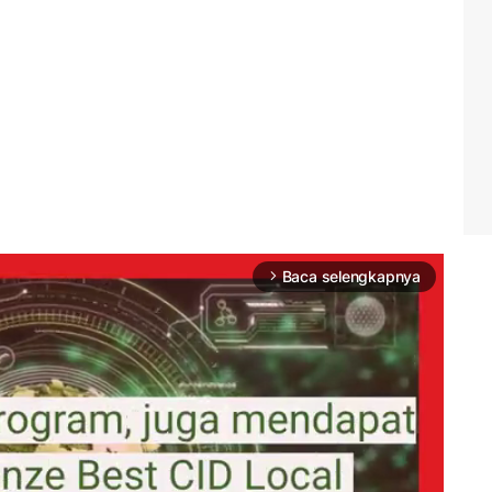
Baca selengkapnya
arrow_forward_ios