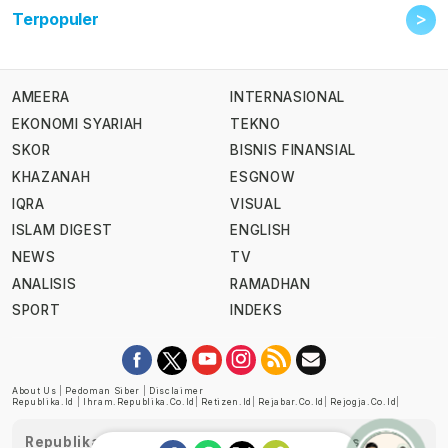
>
Terpopuler
AMEERA
INTERNASIONAL
EKONOMI SYARIAH
TEKNO
SKOR
BISNIS FINANSIAL
KHAZANAH
ESGNOW
IQRA
VISUAL
ISLAM DIGEST
ENGLISH
NEWS
TV
ANALISIS
RAMADHAN
SPORT
INDEKS
About Us
|
Pedoman Siber
|
Disclaimer
Republika.id
|
Ihram.republika.co.id
|
Retizen.id
|
Rejabar.co.id
|
Rejogja.co.id
|
Republika telah diverifikasi oleh Dewan Pers