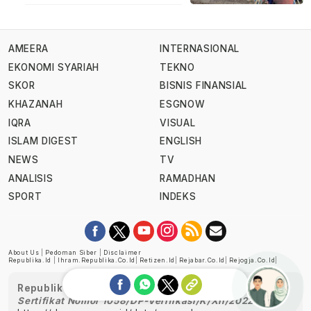
AMEERA
INTERNASIONAL
EKONOMI SYARIAH
TEKNO
SKOR
BISNIS FINANSIAL
KHAZANAH
ESGNOW
IQRA
VISUAL
ISLAM DIGEST
ENGLISH
NEWS
TV
ANALISIS
RAMADHAN
SPORT
INDEKS
About Us
|
Pedoman Siber
|
Disclaimer
Republika.id
|
Ihram.republika.co.id
|
Retizen.id
|
Rejabar.co.id
|
Rejogja.co.id
|
Republika telah diverifikasi oleh Dewan Pers
Sertifikat Nomor 1058/DP-Verifikasi/K/XII/2022