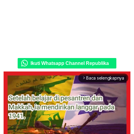
Ikuti Whatsapp Channel Republika
Baca selengkapnya
arrow_forward_ios