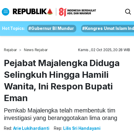
Hot Topics:
#Gubernur BI Mundur
#Kongres Umat Islam In
Rejabar
News Rejabar
Kamis , 02 Oct 2025, 20:28 WIB
Pejabat Majalengka Diduga
Selingkuh Hingga Hamili
Wanita, Ini Respon Bupati
Eman
Pemkab Majalengka telah membentuk tim
investigasi yang beranggotakan lima orang
Red:
Arie Lukihardianti
Rep:
Lilis Sri Handayani