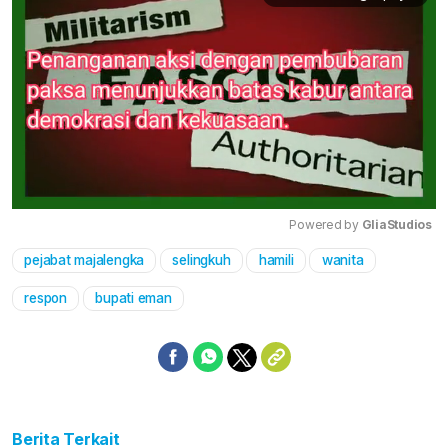
Powered by 
GliaStudios
pejabat majalengka
selingkuh
hamili
wanita
Mute
respon
bupati eman
Berita Terkait