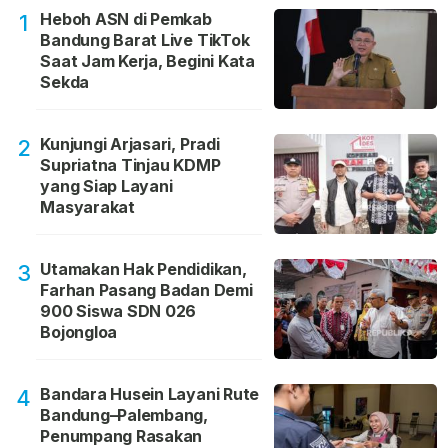
Heboh ASN di Pemkab
1
Bandung Barat Live TikTok
Saat Jam Kerja, Begini Kata
Sekda
Kunjungi Arjasari, Pradi
2
Supriatna Tinjau KDMP
yang Siap Layani
Masyarakat
Utamakan Hak Pendidikan,
3
Farhan Pasang Badan Demi
900 Siswa SDN 026
Bojongloa
Bandara Husein Layani Rute
4
Bandung–Palembang,
Penumpang Rasakan