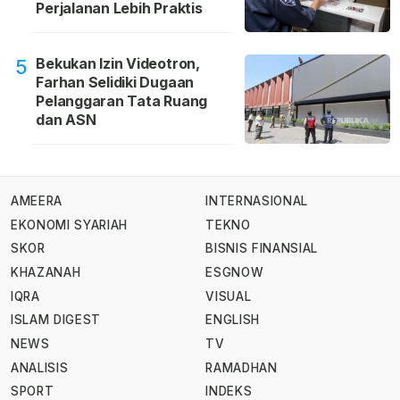
Perjalanan Lebih Praktis
Bekukan Izin Videotron,
5
Farhan Selidiki Dugaan
Pelanggaran Tata Ruang
dan ASN
AMEERA
INTERNASIONAL
EKONOMI SYARIAH
TEKNO
SKOR
BISNIS FINANSIAL
KHAZANAH
ESGNOW
IQRA
VISUAL
ISLAM DIGEST
ENGLISH
NEWS
TV
ANALISIS
RAMADHAN
SPORT
INDEKS