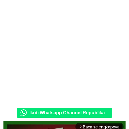
Ikuti Whatsapp Channel Republika
Baca selengkapnya
arrow_forward_ios