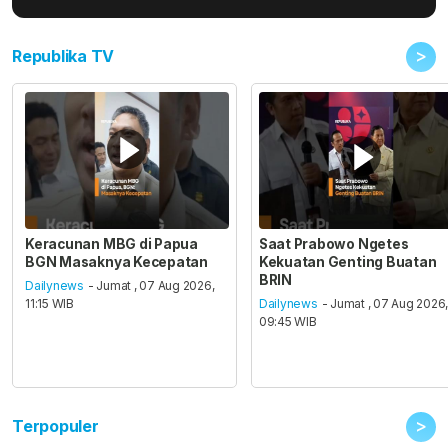
>
Republika TV
Keracunan MBG di Papua
Saat Prabowo Ngetes
BGN Masaknya Kecepatan
Kekuatan Genting Buatan
BRIN
Dailynews
- Jumat , 07 Aug 2026,
11:15 WIB
Dailynews
- Jumat , 07 Aug 2026
09:45 WIB
>
Terpopuler