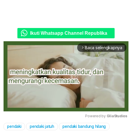
Ikuti Whatsapp Channel Republika
Baca selengkapnya
arrow_forward_ios
Powered by 
GliaStudios
pendaki
pendaki jatuh
pendaki bandung hilang
Mute