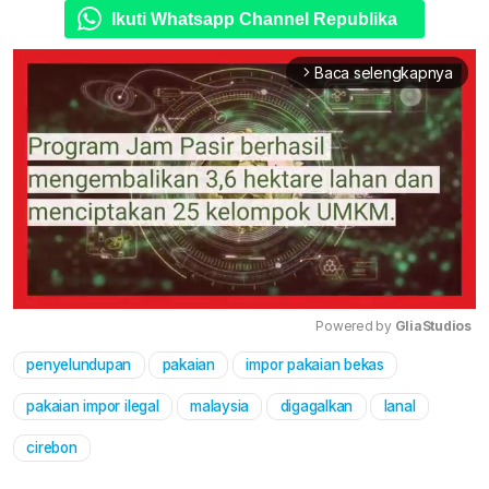
Ikuti Whatsapp Channel Republika
Baca selengkapnya
arrow_forward_ios
Powered by 
GliaStudios
penyelundupan
pakaian
impor pakaian bekas
Mute
pakaian impor ilegal
malaysia
digagalkan
lanal
cirebon