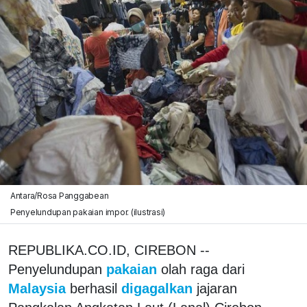
Antara/Rosa Panggabean
Penyelundupan pakaian impor. (ilustrasi)
REPUBLIKA.CO.ID, CIREBON --
Penyelundupan
pakaian
olah raga dari
Malaysia
berhasil
digagalkan
jajaran