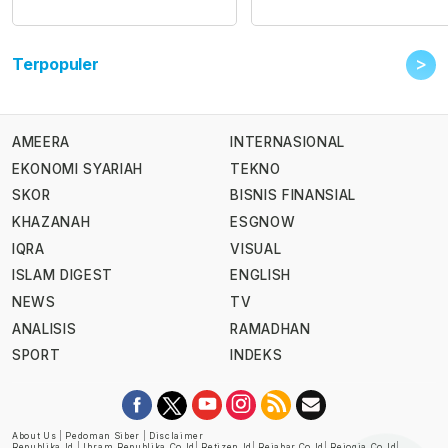
>
Terpopuler
AMEERA
INTERNASIONAL
EKONOMI SYARIAH
TEKNO
SKOR
BISNIS FINANSIAL
KHAZANAH
ESGNOW
IQRA
VISUAL
ISLAM DIGEST
ENGLISH
NEWS
TV
ANALISIS
RAMADHAN
SPORT
INDEKS
About Us
|
Pedoman Siber
|
Disclaimer
Republika.id
|
Ihram.republika.co.id
|
Retizen.id
|
Rejabar.co.id
|
Rejogja.co.id
|