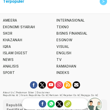
>
Terpopuler
AMEERA
INTERNASIONAL
EKONOMI SYARIAH
TEKNO
SKOR
BISNIS FINANSIAL
KHAZANAH
ESGNOW
IQRA
VISUAL
ISLAM DIGEST
ENGLISH
NEWS
TV
ANALISIS
RAMADHAN
SPORT
INDEKS
About Us
|
Pedoman Siber
|
Disclaimer
Republika.id
|
Ihram.republika.co.id
|
Retizen.id
|
Rejabar.co.id
|
Rejogja.co.id
|
Republika telah diverifikasi oleh Dewan Pers
Sertifikat Nomor 1058/DP-Verifikasi/K/XII/2022