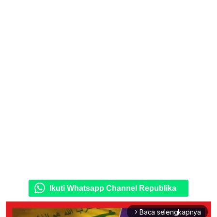
Ikuti Whatsapp Channel Republika
Baca selengkapnya
arrow_forward_ios