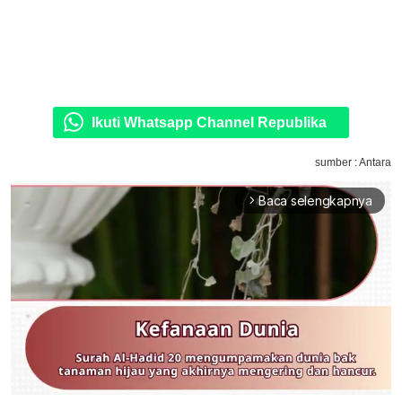
Ikuti Whatsapp Channel Republika
sumber : Antara
Baca selengkapnya
arrow_forward_ios