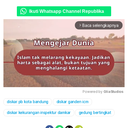
Ikuti Whatsapp Channel Republika
Baca selengkapnya
arrow_forward_ios
Powered by 
GliaStudios
diskar pb kota bandung
diskar ganden icm
Mute
diskar kekurangan inspektur damkar
gedung bertingkat