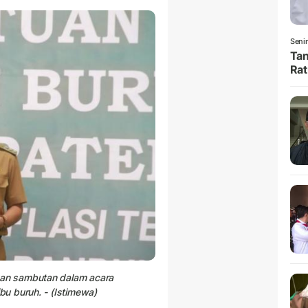
Senin
Tan
Rat
an sambutan dalam acara
u buruh. - (Istimewa)