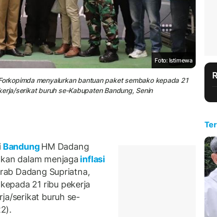
Foto: Istimewa
Forkopimda menyalurkan bantuan paket sembako kepada 21
kerja/serikat buruh se-Kabupaten Bandung, Senin
Ter
i
Bandung
HM Dadang
jakan dalam menjaga
inflasi
akrab Dadang Supriatna,
epada 21 ribu pekerja
ja/serikat buruh se-
2).