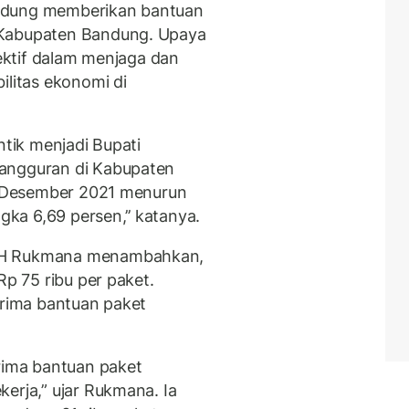
ndung memberikan bantuan
 Kabupaten Bandung. Upaya
fektif dalam menjaga dan
ilitas ekonomi di
ntik menjadi Bupati
gangguran di Kabupaten
S, Desember 2021 menurun
ngka 6,69 persen,’’ katanya.
g H Rukmana menambahkan,
Rp 75 ribu per paket.
erima bantuan paket
erima bantuan paket
erja,” ujar Rukmana. Ia