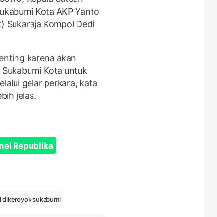
 Sukabumi Kota AKP Yanto
k) Sukaraja Kompol Dedi
penting karena akan
es Sukabumi Kota untuk
lalui gelar perkara, kata
bih jelas.
nel Republika
d dikeroyok sukabumi