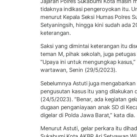
Jajaran Polres Sukabumi Kota masih 
tidaknya indikasi pengeroyokan itu. 
menurut Kepala Seksi Humas Polres Su
Setyaningsih, hingga kini sudah ada 2
keterangan.
Saksi yang dimintai keterangan itu dis
teman M, pihak sekolah, juga petugas 
“Upaya ini untuk mengungkap kasus,” 
wartawan, Senin (29/5/2023).
Sebelumnya Astuti juga mengabarkan s
pengusutan kasus itu yang dilakukan d
(24/5/2023). “Benar, ada kegiatan gela
dugaan penganiayaan anak SD di Kec
digelar di Polda Jawa Barat,” kata dia.
Menurut Astuti, gelar perkara itu dihad
Sukabumi Kota AKBP Ari Setyawan Wi