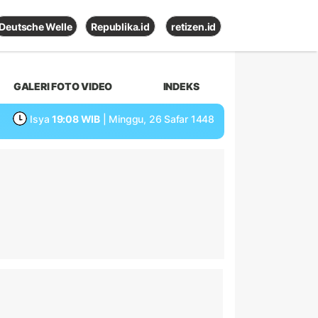
Deutsche Welle
Republika.id
retizen.id
GALERI FOTO VIDEO
INDEKS
Isya
19:08 WIB
| Minggu, 26 Safar 1448