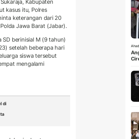
 Sukaraja, Kabupaten
 kasus itu, Polres
nta keterangan dari 20
 Polda Jawa Barat (Jabar).
SD berinisial M (9 tahun)
Ahad
3) setelah beberapa hari
Ang
eluarga siswa tersebut
Cir
sempat mengalami
l di
ta