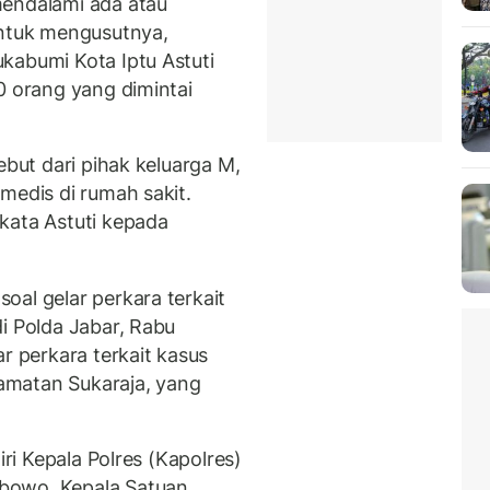
mendalami ada atau
Untuk mengusutnya,
kabumi Kota Iptu Astuti
0 orang yang dimintai
ebut dari pihak keluarga M,
medis di rumah sakit.
kata Astuti kepada
oal gelar perkara terkait
i Polda Jabar, Rabu
r perkara terkait kasus
amatan Sukaraja, yang
iri Kepala Polres (Kapolres)
bowo, Kepala Satuan