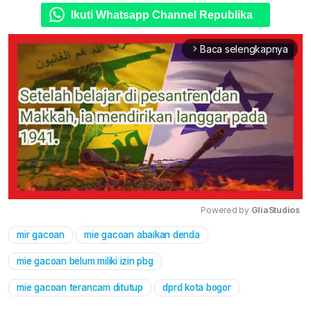
Ikuti Whatsapp Channel Republika
Baca selengkapnya
arrow_forward_ios
Powered by 
GliaStudios
mir gacoan
mie gacoan abaikan denda
Mute
mie gacoan belum miliki izin pbg
mie gacoan terancam ditutup
dprd kota bogor