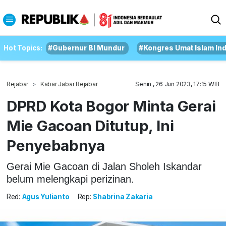
Hot Topics:
#Gubernur BI Mundur
#Kongres Umat Islam In
Rejabar
Kabar Jabar Rejabar
Senin , 26 Jun 2023, 17:15 WIB
DPRD Kota Bogor Minta Gerai
Mie Gacoan Ditutup, Ini
Penyebabnya
Gerai Mie Gacoan di Jalan Sholeh Iskandar
belum melengkapi perizinan.
Red:
Agus Yulianto
Rep:
Shabrina Zakaria