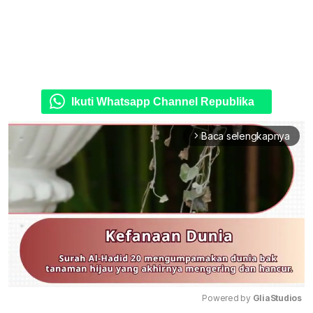
Ikuti Whatsapp Channel Republika
Baca selengkapnya
arrow_forward_ios
Powered by 
GliaStudios