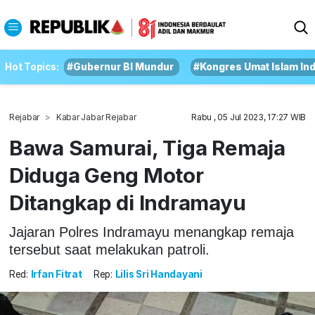
Hot Topics:
#Gubernur BI Mundur
#Kongres Umat Islam In
Rejabar
Kabar Jabar Rejabar
Rabu , 05 Jul 2023, 17:27 WIB
Bawa Samurai, Tiga Remaja
Diduga Geng Motor
Ditangkap di Indramayu
Jajaran Polres Indramayu menangkap remaja
tersebut saat melakukan patroli.
Red:
Irfan Fitrat
Rep:
Lilis Sri Handayani