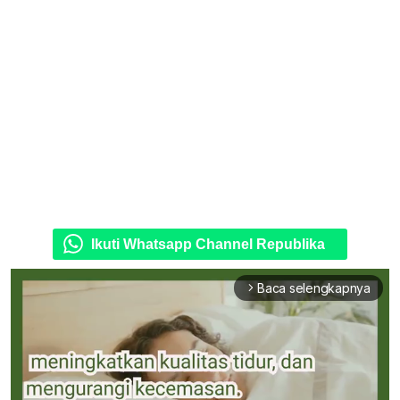
Ikuti Whatsapp Channel Republika
Baca selengkapnya
arrow_forward_ios