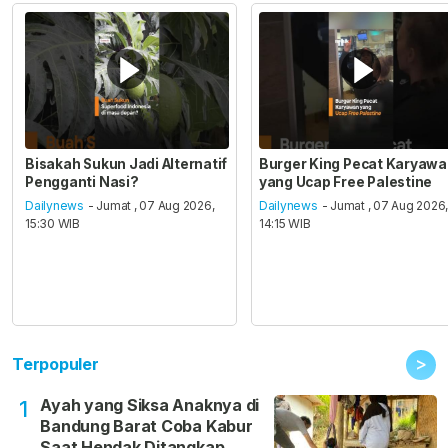
Bisakah Sukun Jadi Alternatif
Burger King Pecat Karyaw
Pengganti Nasi?
yang Ucap Free Palestine
Dailynews
- Jumat , 07 Aug 2026,
Dailynews
- Jumat , 07 Aug 2026
15:30 WIB
14:15 WIB
>
Terpopuler
Ayah yang Siksa Anaknya di
1
Bandung Barat Coba Kabur
Saat Hendak Ditangkap