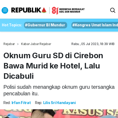
Hot Topics:
#Gubernur BI Mundur
#Kongres Umat Islam In
Rejabar
Kabar Jabar Rejabar
Rabu , 05 Jul 2023, 18:39 WIB
Oknum Guru SD di Cirebon
Bawa Murid ke Hotel, Lalu
Dicabuli
Polisi sudah menangkap oknum guru tersangka
pencabulan itu.
Red:
Irfan Fitrat
Rep:
Lilis Sri Handayani