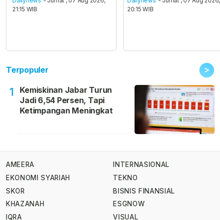
Dailynews
- Jumat , 07 Aug 2026,
Dailynews
- Jumat , 07 Aug 2026
21:15 WIB
20:15 WIB
>
Terpopuler
Kemiskinan Jabar Turun
1
Jadi 6,54 Persen, Tapi
Ketimpangan Meningkat
AMEERA
INTERNASIONAL
EKONOMI SYARIAH
TEKNO
SKOR
BISNIS FINANSIAL
KHAZANAH
ESGNOW
IQRA
VISUAL