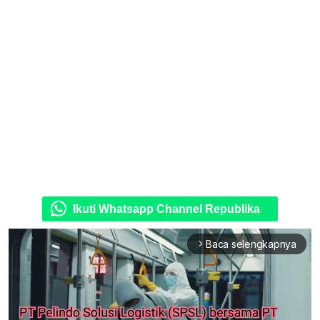
Ikuti Whatsapp Channel Republika
Baca selengkapnya
arrow_forward_ios